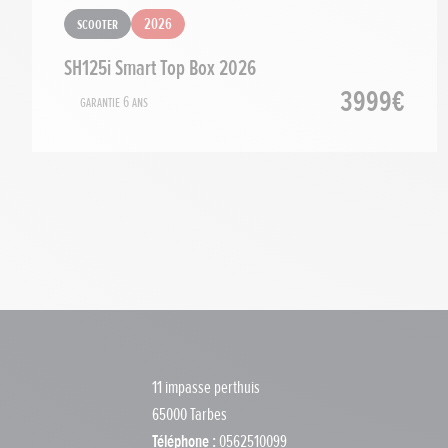
Scooter
2026
SH125i Smart Top Box 2026
3999€
Garantie 6 ans
11 impasse perthuis
65000 Tarbes
Téléphone :
0562510099