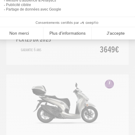
Scooter
2025
PCX125 DX 2025
3649€
Garantie 6 ans