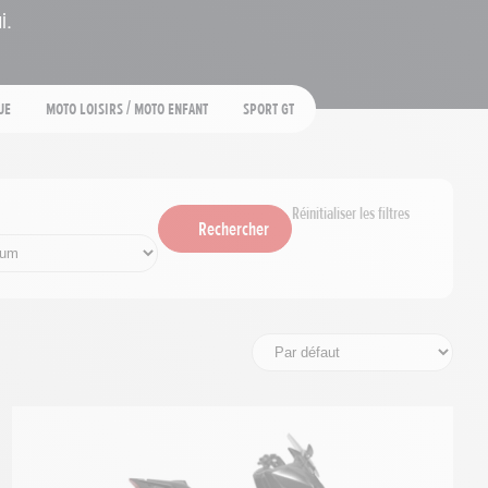
i.
ue
Moto loisirs / moto enfant
Sport GT
Réinitialiser les filtres
Rechercher