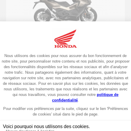
Scooter
2026
Forza 750 35kW 2026
12599€
Garantie 6 ans